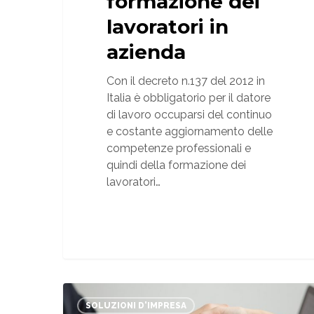
formazione dei
lavoratori in
azienda
Con il decreto n.137 del 2012 in
Italia è obbligatorio per il datore
di lavoro occuparsi del continuo
e costante aggiornamento delle
competenze professionali e
quindi della formazione dei
lavoratori…
Metodi
e
SOLUZIONI D'IMPRESA