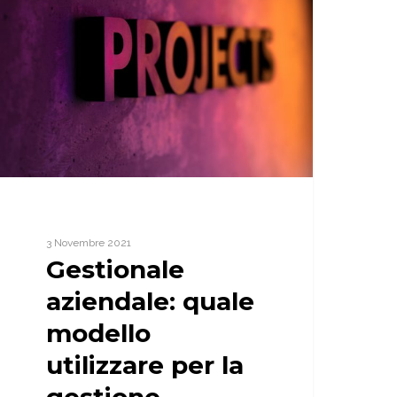
uale
odello
tilizzare
er
a
estione
ziendale?
gile,
aizen
crum.
3 Novembre 2021
Gestionale
aziendale: quale
modello
utilizzare per la
gestione