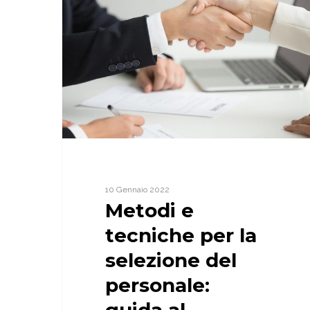
tecniche
per
la
selezione
del
personale:
guida
al
colloquio
di
selezione.
10 Gennaio 2022
Metodi e
tecniche per la
selezione del
personale:
guida al