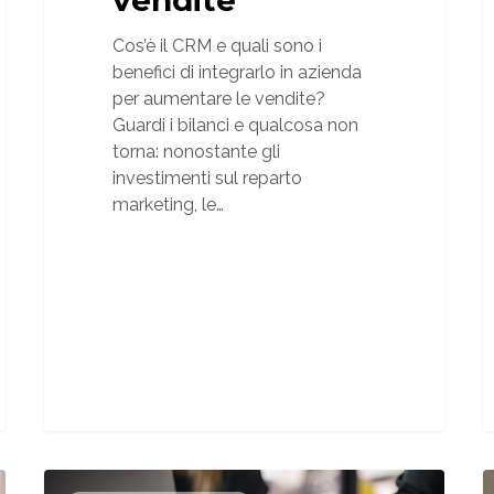
Cos’è il CRM e quali sono i
benefici di integrarlo in azienda
per aumentare le vendite?
Guardi i bilanci e qualcosa non
torna: nonostante gli
investimenti sul reparto
marketing, le…
Blocchi