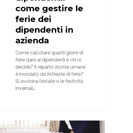
come gestire le
ferie dei
dipendenti in
azienda
Come calcolare quanti giorni di
ferie dare ai dipendenti e chi lo
decide? Il reparto risorse umane
è inondato da richieste di ferie?
Si avvicina l’estate o le festività
invernali…
Come
prire
SOLUZIONI D'IMPRESA