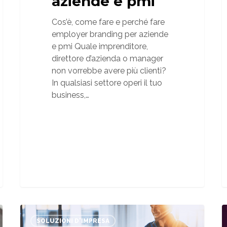
aziende e pmi
Cos’è, come fare e perché fare
employer branding per aziende
e pmi Quale imprenditore,
direttore d’azienda o manager
non vorrebbe avere più clienti?
In qualsiasi settore operi il tuo
business,…
CRM
G
perchè
SOLUZIONI D'IMPRESA
a