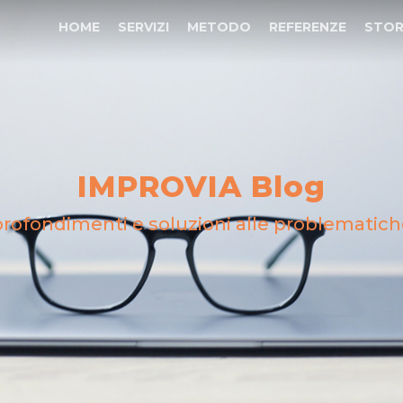
HOME
SERVIZI
METODO
REFERENZE
STOR
IMPROVIA Blog
rofondimenti e soluzioni alle problematich