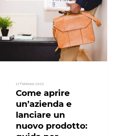
n’azienda
anciare
n
uovo
rodotto:
uida
er
niziare
a
ua
17 Febbraio 2022
ttività
Come aprire
i
mpresa.
un’azienda e
lanciare un
nuovo prodotto: