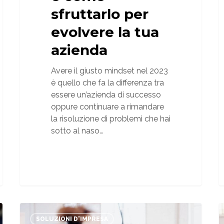
sfruttarlo per
evolvere la tua
azienda
Avere il giusto mindset nel 2023
è quello che fa la differenza tra
essere un’azienda di successo
oppure continuare a rimandare
la risoluzione di problemi che hai
sotto al naso…
Come
attirare
SOLUZIONI D'IMPRESA
a