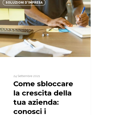
bloccare
SOLUZIONI D'IMPRESA
a
rescita
ella
ua
zienda:
onosci
locchi
nalitici?
24 Settembre 2021
Come sbloccare
la crescita della
tua azienda:
conosci i