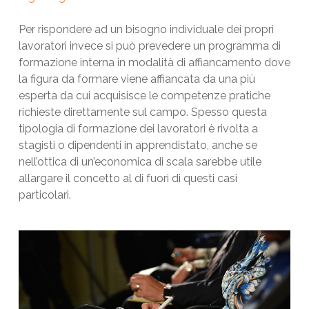
Per rispondere ad un bisogno individuale dei propri
lavoratori invece si può prevedere un programma di
formazione interna in modalità di affiancamento dove
la figura da formare viene affiancata da una più
esperta da cui acquisisce le competenze pratiche
richieste direttamente sul campo. Spesso questa
tipologia di formazione dei lavoratori è rivolta a
stagisti o dipendenti in apprendistato, anche se
nell’ottica di un’economica di scala sarebbe utile
allargare il concetto al di fuori di questi casi
particolari.