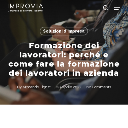
Skip
Menu
to
search
main
Close
content
Menu
Soluzioni d'impresa
Formazione dei
lavoratori: perché e
come fare la formazione
dei lavoratori in azienda
By
Armando Cignitti
20 Aprile 2022
No Comments