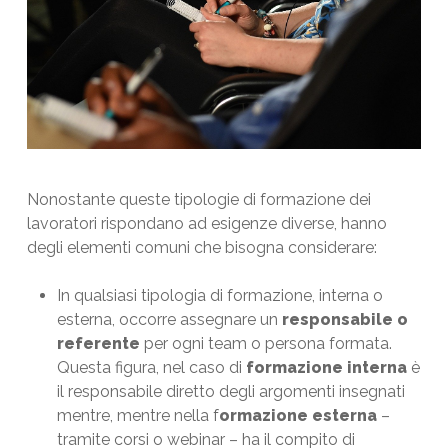
Nonostante queste tipologie di formazione dei
lavoratori rispondano ad esigenze diverse, hanno
degli elementi comuni che bisogna considerare:
In qualsiasi tipologia di formazione, interna o
esterna, occorre assegnare un
responsabile o
referente
per ogni team o persona formata.
Questa figura, nel caso di
formazione interna
è
il responsabile diretto degli argomenti insegnati
mentre, mentre nella f
ormazione esterna
–
tramite corsi o webinar – ha il compito di