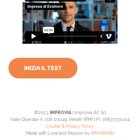
INIZIA IL TEST
©2023
IMPROVIA
| Improvia AC Srl
Viale Oberdan n. 106 00049 Velletri (RM) | P.I. 16837331004
Cookie & Privacy Policy
Made with Love and Passion by
INNOBRAIN