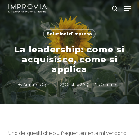
Skip
Menu
to
search
main
Close
content
Menu
Soluzioni d'impresa
La leadership: come si
acquisisce, come si
applica
By
Armando Cignitti
23 Ottobre 2019
No Comments
Uno dei quesiti che più frequentemente mi vengono