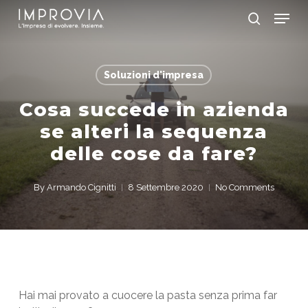
Skip
Menu
to
search
main
Close
content
Menu
Soluzioni d'impresa
Cosa succede in azienda
se alteri la sequenza
delle cose da fare?
By
Armando Cignitti
8 Settembre 2020
No Comments
Hai mai provato a cuocere la pasta senza prima far