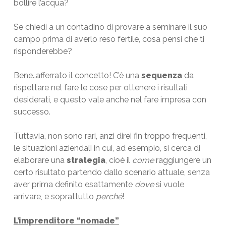
bollire l’acqua?
Se chiedi a un contadino di provare a seminare il suo
campo prima di averlo reso fertile, cosa pensi che ti
risponderebbe?
Bene..afferrato il concetto! C’è una
sequenza
da
rispettare nel fare le cose per ottenere i risultati
desiderati, e questo vale anche nel fare impresa con
successo.
Tuttavia, non sono rari, anzi direi fin troppo frequenti,
le situazioni aziendali in cui, ad esempio, si cerca di
elaborare una
strategia
, cioè il
come
raggiungere un
certo risultato partendo dallo scenario attuale, senza
aver prima definito esattamente
dove
si vuole
arrivare, e soprattutto
perché
!
L’imprenditore “nomade”