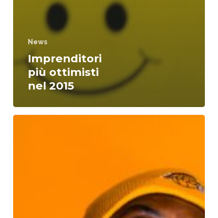
News
Imprenditori
più ottimisti
nel 2015
Il
modello
“People
and
Numbers”
di
Improvia
come
risposta