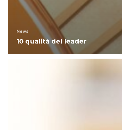
News
10 qualità del leader
Alcune
definizioni
emblematiche
di
leadership