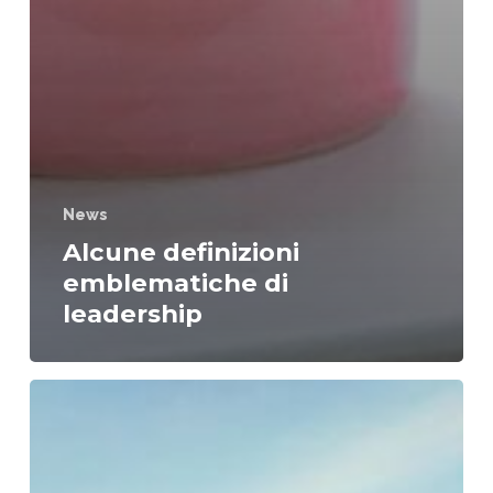
News
Alcune definizioni
emblematiche di
leadership
Le
caratteristiche
fondamentali
del