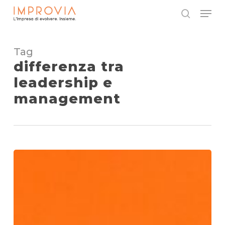
Skip
Menu
to
search
main
Close
content
Menu
Tag
differenza tra
leadership e
management
10
qualità
del
leader