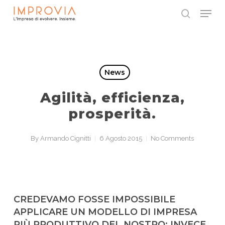
Skip
Menu
to
search
main
Close
content
Menu
News
Agilità, efficienza,
prosperità.
By
Armando Cignitti
6 Agosto 2015
No Comments
CREDEVAMO FOSSE IMPOSSIBILE
APPLICARE UN MODELLO DI IMPRESA
PIÙ PRODUTTIVO DEL NOSTRO; INVECE