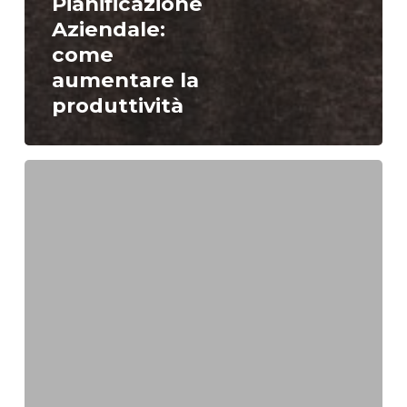
Pianificazione
Aziendale:
come
aumentare la
produttività
Tutorial:
Realizziamo
una
Swot
Analysis.