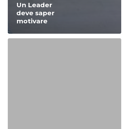
Un Leader
deve saper
motivare
Organizzazione
aziendale:
“la
parabola
del
masso”