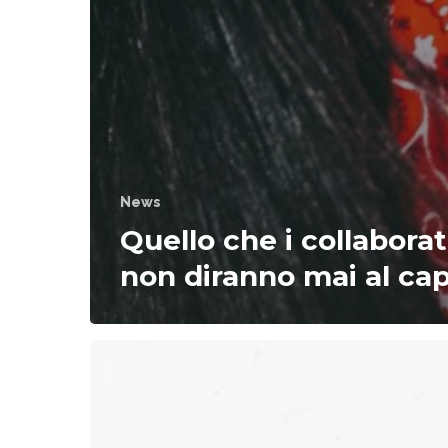
News
Quello che i collaborat
non diranno mai al ca
Creare
un
rapporto
di
fiducia