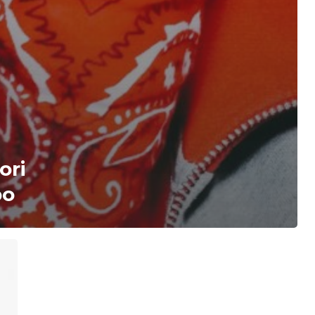
ori
po