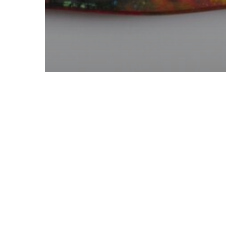
News
Creare un rapporto di
fiducia tra manager e
collaboratori