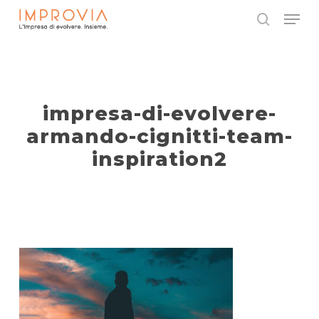
Skip
Menu
to
search
main
Close
content
Menu
impresa-di-evolvere-
armando-cignitti-team-
inspiration2