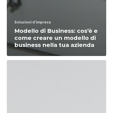
Soluzioni d'impresa
Modello di Business: cos’è e
come creare un modello di
business nella tua azienda
Come
gestire
i
conflitti
aziendali:
perché
è
importare
la