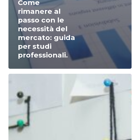
Come
rimanere al
passo con le
necessità del
mercato: guida
per studi
professionali.
Modello
di
Business:
cos’è
e
come
creare
un
modello