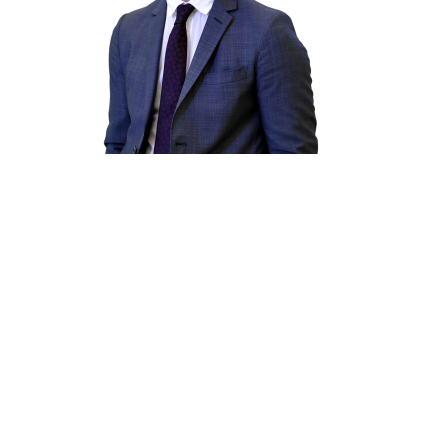
Hit enter to search or ESC to close