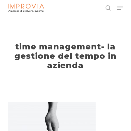
Skip
Menu
to
search
main
Close
content
Menu
time management- la
gestione del tempo in
azienda