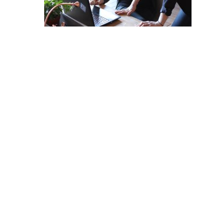
Hit enter to search or ESC to close