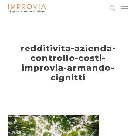
Skip
Menu
to
search
main
Close
content
Menu
redditivita-azienda-
controllo-costi-
improvia-armando-
cignitti