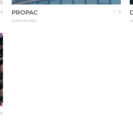
PROPAC
0
0
15 Gennaio 2020
1
0