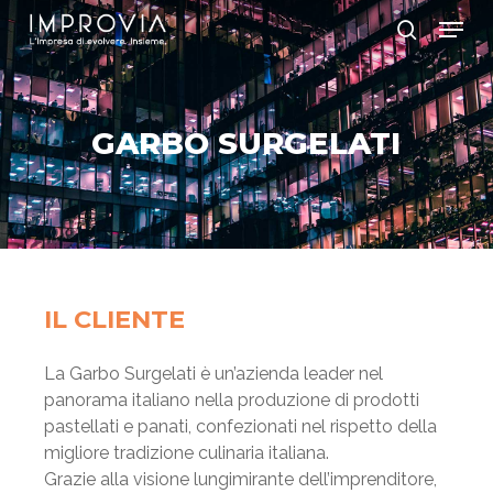
Skip
Menu
to
search
main
Close
content
Menu
GARBO SURGELATI
IL CLIENTE
La Garbo Surgelati è un’azienda leader nel
panorama italiano nella produzione di prodotti
pastellati e panati, confezionati nel rispetto della
migliore tradizione culinaria italiana.
Grazie alla visione lungimirante dell’imprenditore,